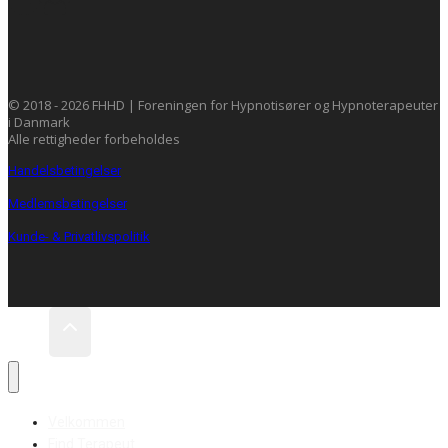
© 2018 - 2026 FHHD | Foreningen for Hypnotisører og Hypnoterapeuter
i Danmark
Alle rettigheder forbeholdes
Handelsbetingelser
Medlemsbetingelser
Kunde- & Privatlivspolitik
Velkommen
Find Terapeut